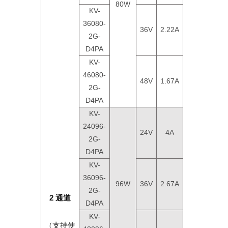
80W
KV-
36080-
36V
2.22A
2G-
D4PA
KV-
46080-
48V
1.67A
2G-
D4PA
KV-
24096-
24V
4A
2G-
D4PA
KV-
36096-
96W
36V
2.67A
2G-
2 通道
D4PA
KV-
（支持使