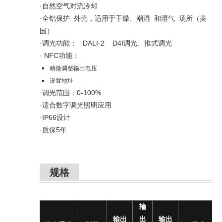
·自然空气对流冷却
·
全铝保护 外壳，适用于干燥、潮湿 和湿气 场所
美
（
国
）
·调光功能：
DALI-2 D4I调光、推式调光
·
NFC功能：
稍微调整输出电压
设置地址
·调光范围：0-100%
·
适合数字调光照明应用
·IP66设计
·质保5年
规格
输
输出
出
输出