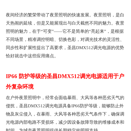
["facebook","twitter","line","wechat","linkedin","pinterest","whatsapp"
夜间经济的繁荣带动了夜景照明的快速发展。夜景照明，是白
天热闹的延续，但是又能展现出与白天截然不同的魅力。夜景
照明的魅力，在于“可变”——它不是简单的“亮起来”，是根据
不同场景，精准调控明暗、切换色彩，对调光技术的灵活性、
同步性和扩展性提出了高要求，圣昌DMX512调光电源的优势
恰好就击中这些应用痛点。
IP66 防护等级的圣昌DMX512调光电源适用于户
外复杂环境
在户外夜景照明中，经常会面临暴雨、大风等各种恶劣天气的
侵扰，圣昌DMX512调光电源具备IP66防护等级，能够防止外
物及灰尘侵入，在暴雨、大风等各种恶劣天气条件下，确保调
光电源内部电路不受损坏，减少因设备故障导致的维修成本和
时间，为城市夜景照明提供长期稳定的照明支持。